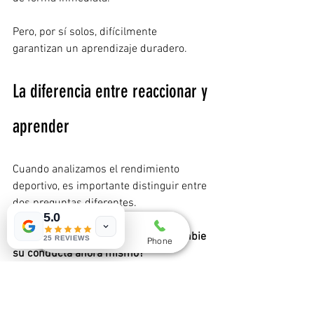
Pero, por sí solos, difícilmente 
garantizan un aprendizaje duradero.
La diferencia entre reaccionar y 
aprender
Cuando analizamos el rendimiento 
deportivo, es importante distinguir entre 
dos preguntas diferentes.
5.0
¿Qué ha hecho que el deportista cambie 
25 REVIEWS
Whatsapp
Email
Phone
su conducta ahora mismo?
Y otra mucho más importante: