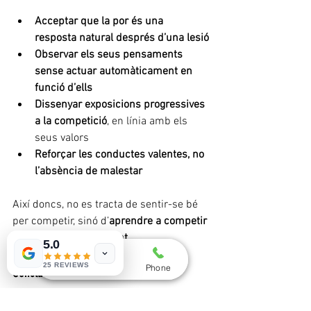
Acceptar que la por és una 
resposta natural després d’una lesió
Observar els seus pensaments 
sense actuar automàticament en 
funció d’ells
Dissenyar exposicions progressives 
a la competició
, en línia amb els 
seus valors
Reforçar les conductes valentes, no 
l’absència de malestar
Així doncs, no es tracta de sentir-se bé 
per competir, sinó d’
aprendre a competir 
tot i sentir-se malament
.
5.0
25 REVIEWS
Whatsapp
Email
Phone
Conclusions
La salut mental en l’esport no es 