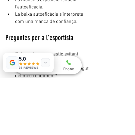
l'autoeficàcia.
La baixa autoeficàcia s'interpreta 
com una manca de confiança.
Preguntes per a l'esportista
Quines situacions estic evitant 
5.0
actualment?
Quines conductes han desaparegut 
25 REVIEWS
Whatsapp
Email
Phone
del meu rendiment?
Quines decisions prenc només per 
reduir el malestar immediat?
Quines oportunitats d'aprenentatge 
estic perdent?
Quines petites exposicions podria 
reintroduir?