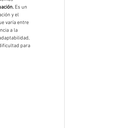
ación. 
Es un 
ción y el 
e varía entre 
cia a la 
daptabilidad, 
ificultad para 