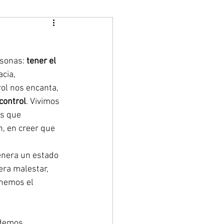
sonas: 
tener el 
cia, 
ol nos encanta, 
control
. Vivimos 
s que 
 en creer que 
enera un estado 
ra malestar, 
enemos el 
ndemos 