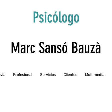
Psicólogo
Marc Sansó Bauzà
evia
Profesional
Servicios
Clientes
Multimedia