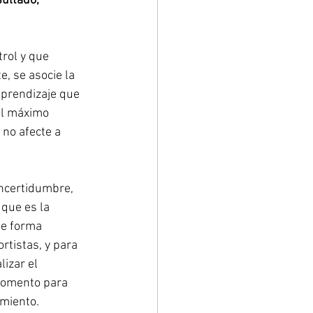
sultado, 
rol y que 
, se asocie la 
aprendizaje que 
el máximo 
 no afecte a 
incertidumbre, 
 que es la 
de forma 
rtistas, y para 
izar el 
momento para 
imiento.