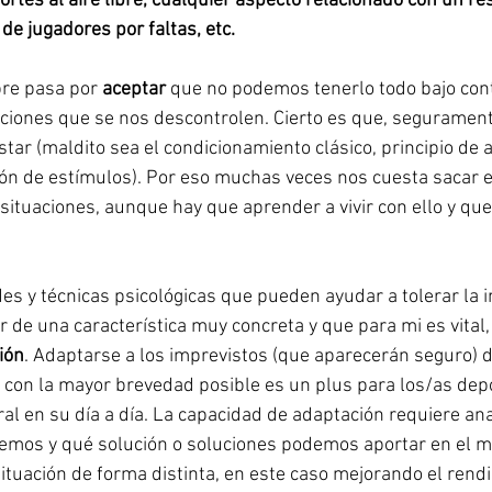
ortes al aire libre, cualquier aspecto relacionado con un re
de jugadores por faltas, etc.
bre pasa por
 aceptar
 que no podemos tenerlo todo bajo cont
iones que se nos descontrolen. Cierto es que, seguramente
tar (maldito sea el condicionamiento clásico, principio de 
ión de estímulos). Por eso muchas veces nos cuesta sacar 
situaciones, aunque hay que aprender a vivir con ello y que
s y técnicas psicológicas que pueden ayudar a tolerar la 
 de una característica muy concreta y que para mi es vital,
ión
. Adaptarse a los imprevistos (que aparecerán seguro) 
 y con la mayor brevedad posible es un plus para los/as depo
al en su día a día. La capacidad de adaptación requiere anal
emos y qué solución o soluciones podemos aportar en el 
situación de forma distinta, en este caso mejorando el rend