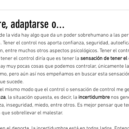
e, adaptarse o...
de la vida hay algo que da un poder sobrehumano a las per
n. Tener el control nos aporta confianza, seguridad, autoefica
n, entre muchos otros aspectos psicológicos. Tener el contr
ener el control diría que es tener la 
sensación de tener el 
y muy pocas cosas que podemos controlar, únicamente la
o, pero aún así nos empeñamos en buscar esta sensación,
que sucede.
el mismo modo que el control o sensación de control me g
nza
, la situación opuesta, es decir, la 
incertidumbre 
nos gene
a, inseguridad, miedo, entre otros. Es mejor pensar que t
n que sobrellevar el malestar.
 en el deporte, la incertidumbre está en todos lados. Ente