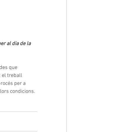
r al dia de la 
ades que 
el treball 
rocés per a 
llors condicions.