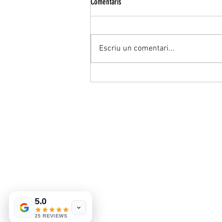
Comentaris
Escriu un comentari...
Vesteix-me a poc a poc, que tenc pressa:
perqué sa calma millora es rendiment
quan tot va més ràpid.
5.0
25 REVIEWS