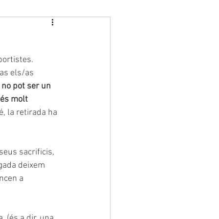
ortistes. 
as els/as 
 no pot ser un 
és molt 
, la retirada ha 
eus sacrificis, 
vegada deixem 
ncen a 
 (és a dir, una 