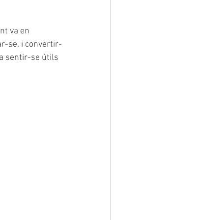
nt va en 
r-se, i convertir-
a sentir-se útils 