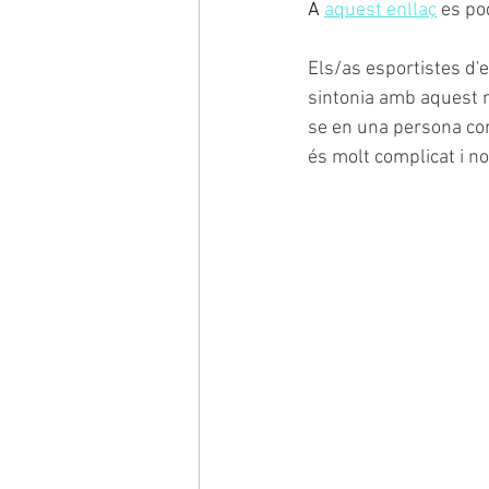
A
aquest 
enllaç
es po
Els/as esportistes d'el
sintonia amb aquest mó
se en una persona cor
és molt complicat i n