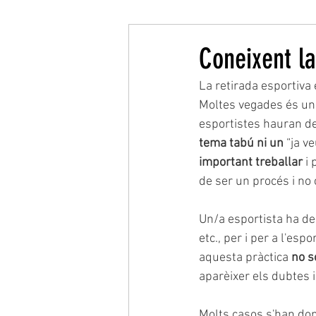
Coneixent la
La retirada esportiva 
Moltes vegades és un 
esportistes hauran de
tema tabú ni un
 “ja v
important treballar
 i
de ser un procés i no 
Un/a esportista ha ded
etc., per i per a l'esp
aquesta pràctica 
no s
aparèixer els dubtes i
Molts casos s'han don