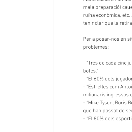
mala preparació) cauen
ruïna econòmica, etc. 
tenir clar que la reti
Per a posar-nos en si
problemes:
- “Tres de cada cinc j
botes.”
- “El 60% dels jugador
- “Estrelles com Ant
milionaris ingressos e
- “Mike Tyson, Boris B
que han passat de ser
- “El 80% dels esporti