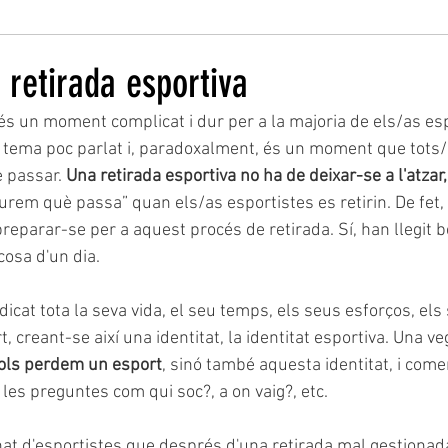
 retirada esportiva
és un moment complicat i dur per a la majoria de els/as esp
tema poc parlat i, paradoxalment, és un moment que tots/
 passar. 
Una retirada esportiva no ha de deixar-se a l'atzar,
eurem què passa” quan els/as esportistes es retirin. De fet, 
 preparar-se per a aquest procés de retirada. Sí, han llegit bé
cosa d'un dia.
icat tota la seva vida, el seu temps, els seus esforços, els s
ort, creant-se així una identitat, la identitat esportiva. Una 
ols perdem un esport
, sinó també aquesta identitat, i come
 les preguntes com qui soc?, a on vaig?, etc. 
at d'esportistes que després d'una retirada mal gestionada,