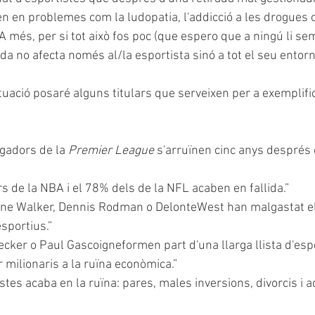
 en problemes com la ludopatia, l'addicció a les drogues o a
A més, per si tot això fos poc (que espero que a ningú li semb
rada no afecta només al/la esportista sinó a tot el seu entorn
tuació posaré alguns titulars que serveixen per a exemplifi
ugadors de la
 Premier League
 s'arruïnen cinc anys després 
s de la NBA i el 78% dels de la NFL acaben en fallida.”
oine Walker, Dennis Rodman o DelonteWest han malgastat e
sportius.”
ecker o Paul Gascoigneformen part d'una llarga llista d'espor
 milionaris a la ruïna econòmica.”
stes acaba en la ruïna: pares, males inversions, divorcis i a