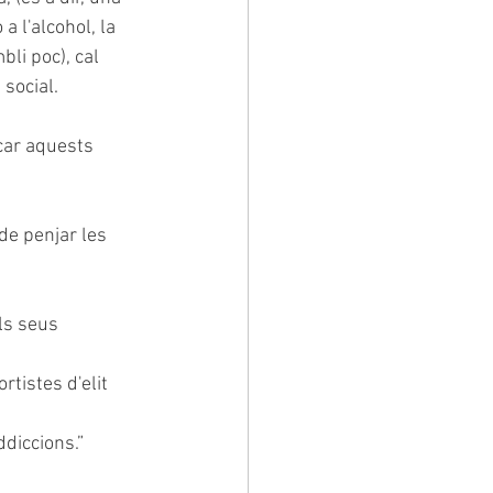
 l'alcohol, la 
li poc), cal 
 social.
car aquests 
de penjar les 
ls seus 
tistes d'elit 
ddiccions.”