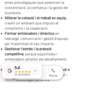
eines psicològiques que potencien la
concentració, la confiança i la gestió de
la pressió.
Millorar la cohesió i el treball en equip,
creant un ambient que impulsi el
compromís i la cooperació.
Formar entrenadors i directius
en
lideratge, comunicació i gestió d’equips
per maximitzar el seu impacte.
Gestionar l’estrès i la pressió
competitiva
, perquè esportistes i
entrenadors afrontin els desafiaments
amb resiliència.
5.0
Enfortir la identitat i els valors del club o
institució
, assegurant que el benestar i
25 REVIEWS
Whatsapp
Email
Phone
l’excel·lència vagin de la mà.
Invertir en psicologia esportiva és
apostar pel creixement sostenible i l’èxit
a llarg termini.