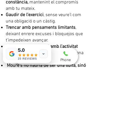
constància,
mantenint el compromís
amb tu mateix.
Gaudir de l’exercici
, sense veure’l com
una obligació o un càstig.
Trencar amb pensaments limitants
,
deixant enrere excuses i bloquejos que
t’impedeixen avançar.
Millorar la teva relació amb l’activitat
5.0
física
, trobant el que realment funciona
per a tu.
25 REVIEWS
Whatsapp
Email
Phone
Moure’s no hauria de ser una lluita, sinó
un hàbit natural que et faci sentir bé.
Si vols fer de l’activitat física una part
estable de la teva vida, millorar la teva
constància i gaudir del procés,
contacta’m i comencem a treballar junts