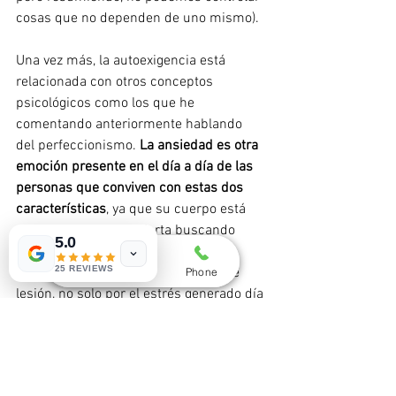
cosas que no dependen de uno mismo). 
Una vez más, la autoexigencia está 
relacionada con otros conceptos 
psicológicos como los que he 
comentando anteriormente hablando 
del perfeccionismo. 
La ansiedad es otra 
emoción presente en el día a día de las 
personas que conviven con estas dos 
características
, ya que su cuerpo está 
constantemente en alerta buscando 
5.0
esta perfección y exigiéndose más. 
25 REVIEWS
Además, aumenta la probabilidad de 
Whatsapp
Email
Phone
lesión, no solo por el estrés generado día 
a día, sino porque al no saber dónde 
están los limites no sabemos cuándo 
parar para dar un respiro al cuerpo y la 
mente.