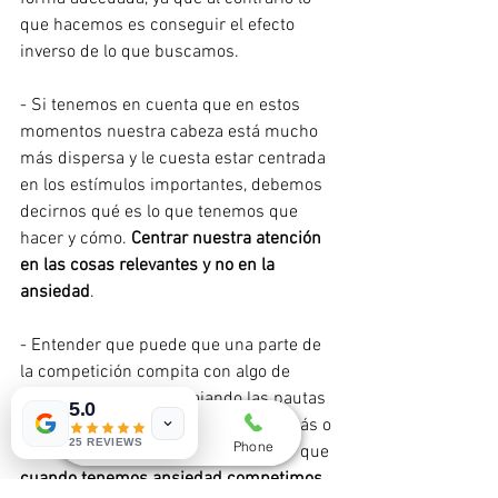
que hacemos es conseguir el efecto 
inverso de lo que buscamos.
- Si tenemos en cuenta que en estos 
momentos nuestra cabeza está mucho 
más dispersa y le cuesta estar centrada 
en los estímulos importantes, debemos 
decirnos qué es lo que tenemos que 
hacer y cómo. 
Centrar nuestra atención 
en las cosas relevantes y no en la 
ansiedad
.
- Entender que puede que una parte de 
la competición compita con algo de 
ansiedad, aunque trabajando las pautas 
5.0
anteriores desaparecerá de forma más o 
25 REVIEWS
Whatsapp
Email
Phone
menos rápida. Me gusta metaforizar que 
cuando tenemos ansiedad competimos 