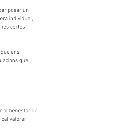
 per posar un 
ra individual, 
unes certes 
, que ens 
tuacions que 
er al benestar de 
cal valorar 