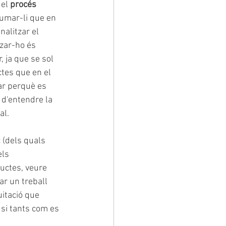
 el
 procés 
 sumar-li que en 
nalitzar el 
zar-ho és 
 ja que se sol 
ctes que en el 
ar perquè es 
d'entendre la 
al.
 (dels quals 
ls 
uctes, veure 
ar un treball 
uitació que 
si tants com es 