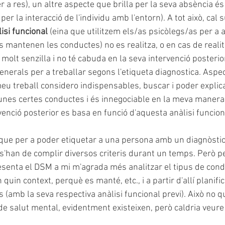
r a res), un altre aspecte que brilla per la seva absència és
 per la interacció de l'individu amb l'entorn). A tot això, cal
lisi funcional
 (eina que utilitzem els/as psicòlegs/as per a a
s mantenen les conductes) no es realitza, o en cas de realit
lt senzilla i no té cabuda en la seva intervenció posterior,
enerals per a treballar segons l'etiqueta diagnostica. Aspe
 meu treball considero indispensables, buscar i poder explic
unes certes conductes i és innegociable en la meva manera 
rvenció posterior es basa en funció d'aquesta anàlisi funcion
 que per a poder etiquetar a una persona amb un diagnòstic
s'han de complir diversos criteris durant un temps. Però pe
senta el DSM a mi m'agrada més analitzar el tipus de cond
uin context, perquè es manté, etc., i a partir d'allí planific
 (amb la seva respectiva anàlisi funcional previ). Això no q
de salut mental, evidentment existeixen, però caldria veure 