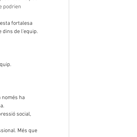
e podrien 
esta fortalesa 
 dins de l'equip.
quip.
ta només ha 
a.
pressió social, 
ssional. Més que 