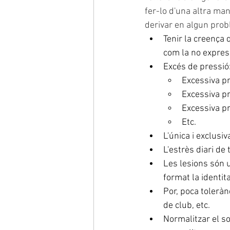
fer-lo d'una altra ma
derivar en algun pro
Tenir la creença 
com la no express
Excés de pressió
Excessiva pr
Excessiva pr
Excessiva pr
Etc.
L'única i exclusiv
L'estrès diari de
Les lesions són u
format la identit
Por, poca tolerànc
de club, etc.
Normalitzar el s