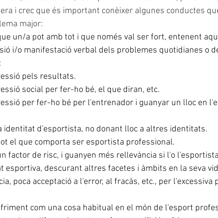
nera i crec que és important conèixer algunes conductes qu
blema major:
que un/a pot amb tot i que només val ser fort, entenent aqu
ió i/o manifestació verbal dels problemes quotidianes o de
:
essió pels resultats.
essió social per fer-ho bé, el que diran, etc.
essió per fer-ho bé per l'entrenador i guanyar un lloc en l'e
a identitat d'esportista, no donant lloc a altres identitats.
 tot el que comporta ser esportista professional.
n factor de risc, i guanyen més rellevància si l'o l'esportis
at esportiva, descurant altres facetes i àmbits en la seva vid
ia, poca acceptació a l'error, al fracàs, etc., per l'excessiva 
ofriment com una cosa habitual en el món de l'esport profe