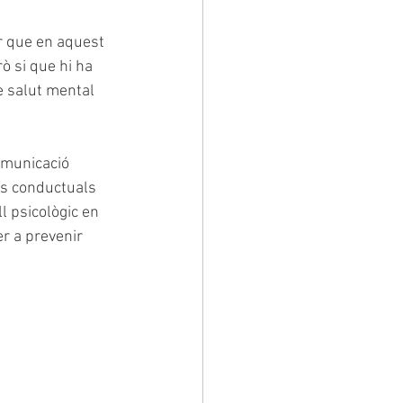
r que en aquest 
ò si que hi ha 
e salut mental 
omunicació 
ns conductuals 
l psicològic en 
r a prevenir 