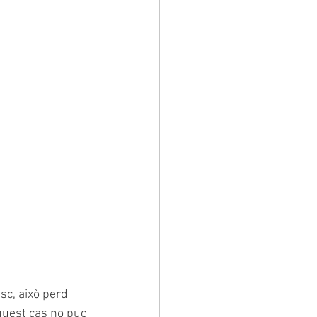
sc, això perd 
aquest cas no puc 