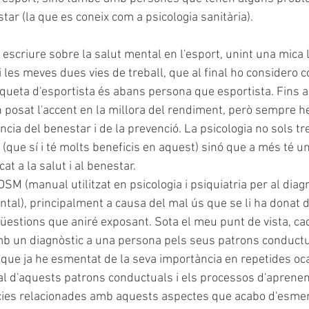
star (la que es coneix com a psicologia sanitària).
 escriure sobre la salut mental en l'esport, unint una mica
 les meves dues vies de treball, que al final ho considero c
queta d'esportista és abans persona que esportista. Fins ar
 posat l'accent en la millora del rendiment, però sempre he
cia del benestar i de la prevenció. La psicologia no sols tre
(que sí i té molts beneficis en aquest) sinó que a més té un
at a la salut i al benestar.
SM (manual utilitzat en psicologia i psiquiatria per al diag
ntal), principalment a causa del mal ús que se li ha donat 
qüestions que aniré exposant. Sota el meu punt de vista, ca
mb un diagnòstic a una persona pels seus patrons conductu
(que ja he esmentat de la seva importància en repetides oca
nal d'aquests patrons conductuals i els processos d'aprene
cies relacionades amb aquests aspectes que acabo d'esment