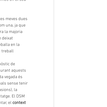
 les meves dues 
om una, ja que 
a la majoria 
 deixat 
balla en la 
 treball 
nòstic de 
durant aquests 
da vegada és 
als sense tenir 
sions), la 
ntatge. El DSM 
ar, el 
context