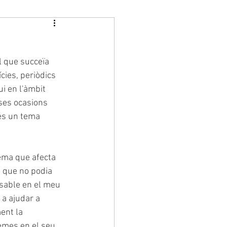
l que succeïa 
cies, periòdics 
i en l'àmbit 
rses ocasions 
 és un tema 
ema que afecta 
t que no podia 
sable en el meu 
 a ajudar a 
ent la 
emes en el seu 