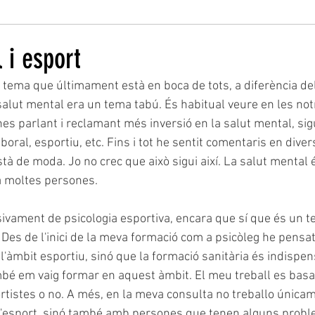
 i esport
 tema que últimament està en boca de tots, a diferència de
alut mental era un tema tabú. És habitual veure en les notí
es parlant i reclamant més inversió en la salut mental, sigu
aboral, esportiu, etc. Fins i tot he sentit comentaris en dive
tà de moda. Jo no crec que això sigui així. La salut mental
a moltes persones.
sivament de psicologia esportiva, encara que sí que és un t
 Des de l'inici de la meva formació com a psicòleg he pensa
àmbit esportiu, sinó que la formació sanitària és indispen
ambé em vaig formar en aquest àmbit. El meu treball es basa
rtistes o no. A més, en la meva consulta no treballo únicam
 l'esport, sinó també amb persones que tenen alguns probl