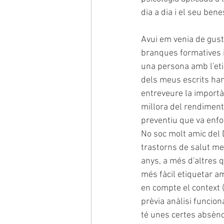
dia a dia i el seu bene
Avui em venia de gust
branques formatives i
una persona amb l'eti
dels meus escrits han
entreveure la importàn
millora del rendiment 
preventiu que va enfoc
No soc molt amic del D
trastorns de salut me
anys, a més d'altres 
més fàcil etiquetar a
en compte el context 
prèvia anàlisi funcio
té unes certes absèn