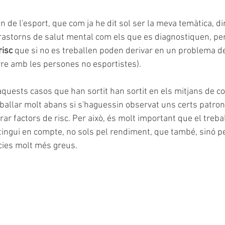
 de l'esport, que com ja he dit sol ser la meva temàtica, di
trastorns de salut mental com els que es diagnostiquen, per
risc
 que si no es treballen poden derivar en un problema d
rre amb les persones no esportistes).
uests casos que han sortit han sortit en els mitjans de c
ballar molt abans si s'haguessin observat uns certs patro
r factors de risc. Per això, és molt important que el trebal
 tingui en compte, no sols pel rendiment, que també, sinó pe
ies molt més greus.