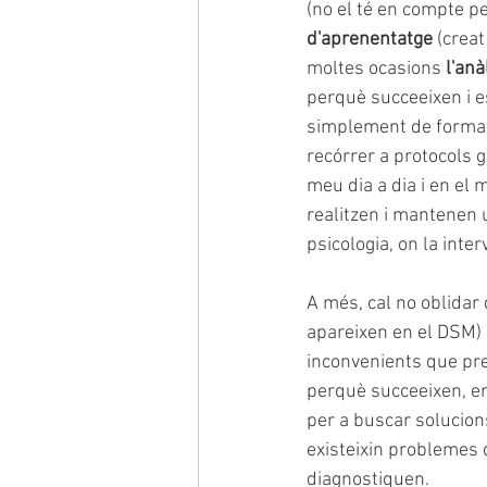
(no el té en compte pe
d'aprenentatge
 (creat
moltes ocasions 
l'anà
perquè succeeixen i e
simplement de forma mo
recórrer a protocols g
meu dia a dia i en el
realitzen i mantenen 
psicologia, on la inte
A més, cal no oblidar
apareixen en el DSM) 
inconvenients que pre
perquè succeeixen, en q
per a buscar solucions
existeixin problemes 
diagnostiquen.