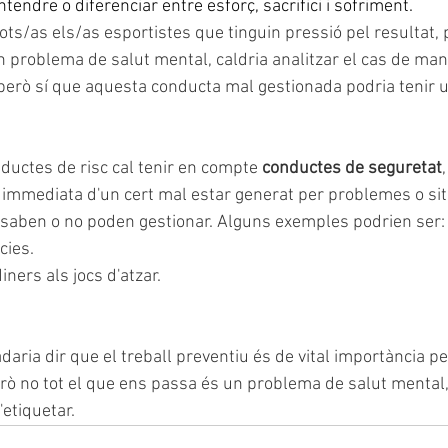
ntendre o diferenciar entre esforç, sacrifici i sofriment.
tots/as els/as esportistes que tinguin pressió pel resultat,
n problema de salut mental, caldria analitzar el cas de mane
, però sí que aquesta conducta mal gestionada podria tenir 
uctes de risc cal tenir en compte 
conductes de seguretat
immediata d'un cert mal estar generat per problemes o si
 saben o no poden gestionar. Alguns exemples podrien ser:
cies.
iners als jocs d'atzar.
adaria dir que el treball preventiu és de vital importància p
erò no tot el que ens passa és un problema de salut mental, 
etiquetar.