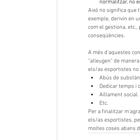
normalitzar, no e
Això no significa que 
exemple, derivin en u
com el gestiona, etc.
conseqüències.
A més d'aquestes cond
“alleugen” de manera 
els/as esportistes no
Abús de substàn
Dedicar temps i d
Aïllament social.
Etc.
Per a finalitzar m'agr
els/as esportistes, p
moltes coses abans d'