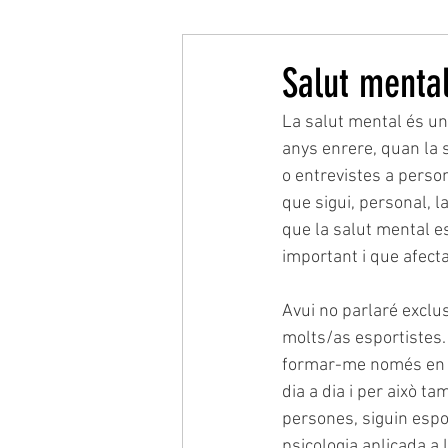
Salut mental
La salut mental és un
anys enrere, quan la s
o entrevistes a person
que sigui, personal, l
que la salut mental es
important i que afect
Avui no parlaré exclu
molts/as esportistes.
formar-me només en l'
dia a dia i per això t
persones, siguin espo
psicologia aplicada a